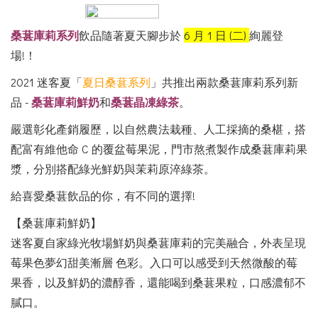
桑葚庫莉系列
飲品隨著夏天腳步於
6 月 1 日 (二)
絢麗登
場!！
2021 迷客夏「
夏日桑葚系列
」共推出兩款桑葚庫莉系列新
品 -
桑葚庫莉鮮奶
和
桑葚晶凍綠茶
。
嚴選彰化產銷履歷，以自然農法栽種、人工採摘的桑椹，搭
配富有維他命 C 的覆盆莓果泥，門市熬煮製作成桑葚庫莉果
漿，分別搭配綠光鮮奶與茉莉原淬綠茶。
給喜愛桑葚飲品的你，有不同的選擇!
【桑葚庫莉鮮奶】
迷客夏自家綠光牧場鮮奶與桑葚庫莉的完美融合，外表呈現
莓果色夢幻甜美漸層 色彩。入口可以感受到天然微酸的莓
果香，以及鮮奶的濃醇香，還能喝到桑葚果粒，口感濃郁不
膩口。