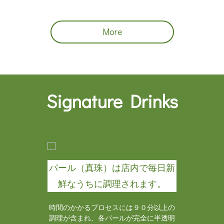
More
Signature
Drinks
を
さ
パール（真珠）は店内で毎日新
わ
鮮なうちに調理されます。
。
天
ま
時間のかかるプロセスには９０分以上の
調理が含まれ、各パールが完全に半透明