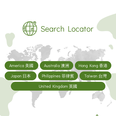
Search Locator
America 美國
Australia 澳洲
Hong Kong 香港
Japan 日本
Philippines 菲律賓
Taiwan 台灣
United Kingdom 英國