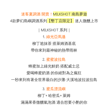
迷客夏調酒 開賣！
MILKSHOT 南島夢遊
4款夢幻島嶼調酒系列
【墾丁店限定】
迷人微醺上市
｜MILKSHOT 系列｜
1.
綠光亞馬遜
柳丁尬抹茶 搭萊姆酒基底
帶你來到最神秘的熱帶雨林
2.
蜜蜜波拉島
蜂蜜加上綠光鮮奶 搭配威士忌
愛喝蜂蜜奶酒 的你絕對為之瘋狂
一秒來到有著全世界最白的沙灘-大溪地波拉波拉島
3.
蜜瓜漂流嶼
柳丁+ 哈密瓜+ 萊姆
滿滿果香微醺氣泡酒 適合想要小酌的你