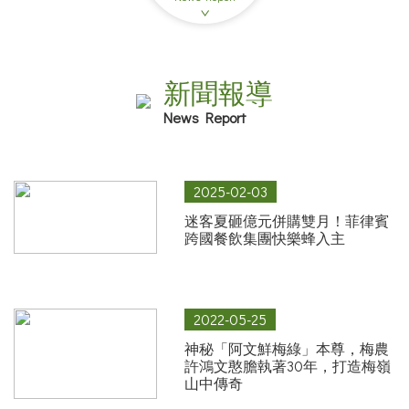
新聞報導
News Report
2025-02-03
迷客夏砸億元併購雙月！菲律賓
跨國餐飲集團快樂蜂入主
2022-05-25
神秘「阿文鮮梅綠」本尊，梅農
許鴻文憨膽執著30年，打造梅嶺
山中傳奇