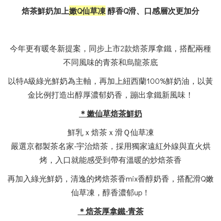
焙茶鮮奶加上
嫩Q仙草凍
醇香Q滑、口感層次更加分
今年更有暖冬新提案，同步上市2款焙茶厚拿鐵，搭配兩種
不同風味的青茶和烏龍茶底
以特A級綠光鮮奶為主軸，再加上紐西蘭100%鮮奶油，以黃
金比例打造出醇厚濃郁奶香，蹦出拿鐵新風味！
＊嫩仙草焙茶鮮奶
鮮乳ｘ焙茶ｘ滑Ｑ仙草凍
嚴選京都製茶名家-宇治焙茶，採用獨家遠紅外線與直火烘
烤，入口就能感受到帶有溫暖的炒焙茶香
再加入綠光鮮奶，清逸的烤焙茶香mix香醇奶香，搭配滑Q嫩
仙草凍，醇香濃郁up！
＊焙茶厚拿鐵-青茶