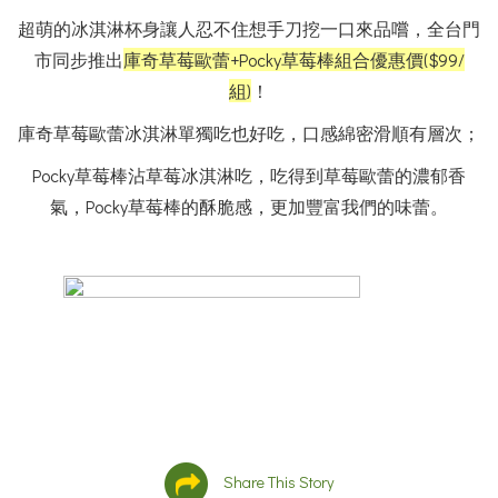
超萌的冰淇淋杯身讓人忍不住想手刀挖一口來品嚐，全台門
市同步推出
庫奇草莓歐蕾+Pocky草莓棒組合優惠價($99/
組)
！
庫奇草莓歐蕾冰淇淋單獨吃也好吃，口感綿密滑順有層次；
Pocky草莓棒沾草莓冰淇淋吃，吃得到草莓歐蕾的濃郁香
氣，Pocky草莓棒的酥脆感，更加豐富我們的味蕾。
Share This Story