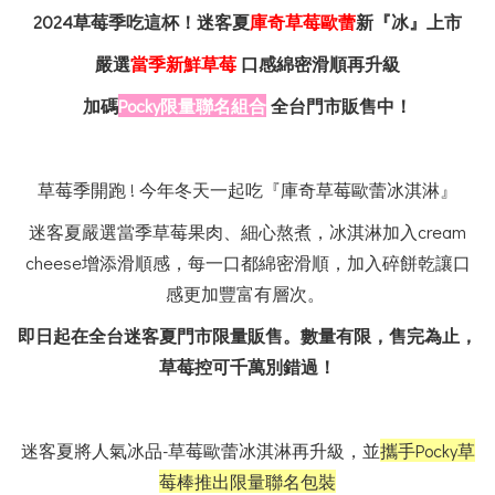
2024
草莓季吃這杯！迷客夏
庫奇草莓歐蕾
新
『冰』上市
嚴選
當季
新鮮草莓
口感綿密滑順再升級
加碼
Pocky
限量聯名組合
全台門市販售中！
草莓季開跑 ! 今年冬天一起吃『庫奇草莓歐蕾冰淇淋』
迷客夏嚴選當季草莓果肉、細心熬煮，冰淇淋加入cream
cheese增添滑順感，每一口都綿密滑順，加入碎餅乾讓口
感更加豐富有層次。
即日起在全台迷客夏門市限量販售。數量有限，售完為止，
草莓控可千萬別錯過！
迷客夏將人氣冰品-草莓歐蕾冰淇淋再升級，並
攜手Pocky草
莓棒推出限量聯名包裝