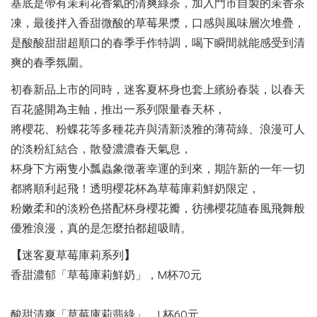
基底是帶有茉莉花香氣的清爽綠茶，加入門市自製的茉香茶
凍，最後拌入香甜微酸的草莓果漿，口感與風味層次堆疊，
是酸酸甜甜超順口的春季手作特調，喝下瞬間就能感受到清
爽的春季氛圍。
初春新品上市的同時，迷客夏杯身也套上繽紛春裝，以春天
百花盛開為主軸，推出一系列限量春天杯，
將櫻花、粉蝶花等多種花卉與清新淡雅的薄荷綠、浪漫可人
的淡粉紅結合，散發濃濃春天氣息，
杯身下方兩隻小瓢蟲象徵著幸運的到來，期許新的一年一切
都將順利起飛！透明櫻花杯為草莓庫莉鮮奶限定，
粉嫩柔和的淡粉色搭配杯身櫻花瓣，彷彿櫻花隨春風飛舞般
優雅浪漫，真的是怎麼拍都超吸睛。
【
迷客夏草莓庫莉系列
】
香甜濃郁「草莓庫莉鮮奶」，M杯70元
酸甜清爽「草莓庫莉翡綠」，L杯60元