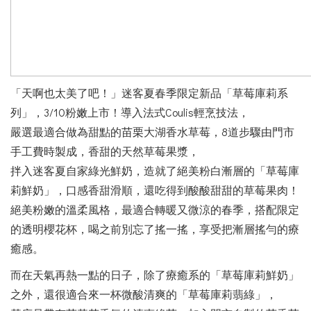
「天啊也太美了吧！」迷客夏春季限定新品「草莓庫莉系
列」，3/10粉嫩上市！導入法式Coulis輕烹技法，
嚴選最適合做為甜點的苗栗大湖香水草莓，8道步驟由門市
手工費時製成，香甜的天然草莓果漿，
拌入迷客夏自家綠光鮮奶，造就了絕美粉白漸層的「草莓庫
莉鮮奶」，口感香甜滑順，還吃得到酸酸甜甜的草莓果肉！
絕美粉嫩的溫柔風格，最適合轉暖又微涼的春季，搭配限定
的透明櫻花杯，喝之前別忘了搖一搖，享受把漸層搖勻的療
癒感。
而在天氣再熱一點的日子，除了療癒系的「草莓庫莉鮮奶」
之外，還很適合來一杯微酸清爽的「草莓庫莉翡綠」，