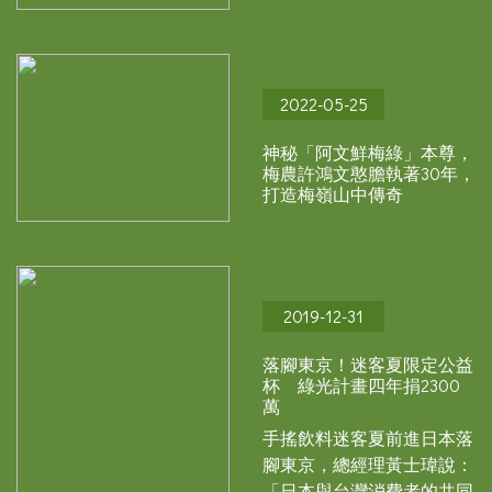
2022-05-25
神秘「阿文鮮梅綠」本尊，
梅農許鴻文憨膽執著30年，
打造梅嶺山中傳奇
2019-12-31
落腳東京！迷客夏限定公益
杯 綠光計畫四年捐2300
萬
手搖飲料迷客夏前進日本落
腳東京，總經理黃士瑋說：
「日本與台灣消費者的共同