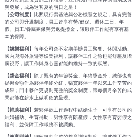
與發展，成為迷客夏的明日之星！
【公司制度】
比照現行勞基法與公務機關之規定，具有完善
的公司與升遷制度，員工皆享有勞/健保、週休二日、年
假、員工/眷屬團保與勞退提撥金，讓夥伴工作能有享有基
本的保障。
【娛樂福利】
每年公司會不定期舉辦員工聚餐、休閒活動、
國內與海外旅遊等娛樂福利，讓夥伴工作之餘也能舒壓及增
廣視野，讓工作與身心靈都能夠維持一致的狀態。
【獎金福利】
除了既有的年節獎金、年終獎金外，總部也會
提撥金額作為夥伴年終分紅，犒賞夥伴一年以來工作辛苦的
成果；門市夥伴更規劃完整的獎金制度，讓每個月辛苦的成
果都能在薪水上做明確的呈現。
【補助福利】
若夥伴於工作過程中結婚生子，可享有公司的
結婚補助、生育補助，男性享有陪產假，女性享有育嬰假之
福利，並保障工作職務不被調動。
【教育訓練】
總部規劃完整的教育訓練制度，讓夥伴工作之