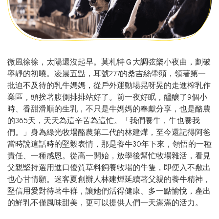
微風徐徐，太陽還沒起早。莫札特Ｇ大調弦樂小夜曲，劃破
寧靜的初曉。凌晨五點，耳號277的桑吉絲帶頭，領著第一
批迫不及待的乳牛媽媽，從戶外運動場晃呀晃的走進榨乳作
業區，頭挨著腹側排排站好了。前一夜好眠，醞釀了9個小
時、香甜滑順的生乳，不只是牛媽媽的奉獻分享，也是酪農
的365天，天天為這辛苦為這忙。「我們養牛，牛也養我
們。」身為綠光牧場酪農第二代的林建燁，至今還記得阿爸
當時說這話時的堅毅表情，那是養牛30年下來，領悟的一種
責任、一種感恩。從高一開始，放學後幫忙牧場雜活，看見
父親堅持選用進口優質草料飼養牧場的牛隻，即便入不敷出
也心甘情願。迷客夏創辦人林建燁延續著父親的養牛精神，
堅信用愛對待著牛群，讓她們活得健康、多一點愉悅，產出
的鮮乳不僅風味甜美，更可以提供人們一天滿滿的活力。