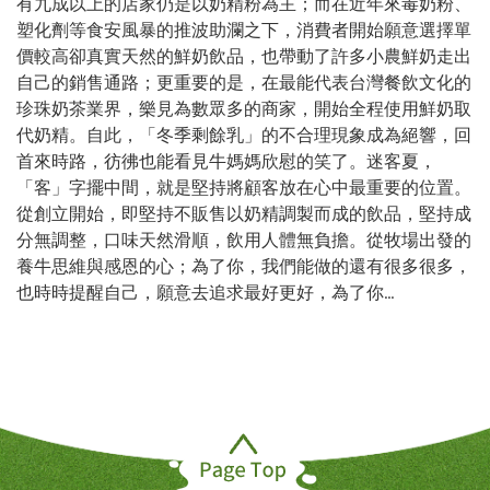
有九成以上的店家仍是以奶精粉為主；而在近年來毒奶粉、
塑化劑等食安風暴的推波助瀾之下，消費者開始願意選擇單
價較高卻真實天然的鮮奶飲品，也帶動了許多小農鮮奶走出
自己的銷售通路；更重要的是，在最能代表台灣餐飲文化的
珍珠奶茶業界，樂見為數眾多的商家，開始全程使用鮮奶取
代奶精。自此，「冬季剩餘乳」的不合理現象成為絕響，回
首來時路，彷彿也能看見牛媽媽欣慰的笑了。迷客夏，
「客」字擺中間，就是堅持將顧客放在心中最重要的位置。
從創立開始，即堅持不販售以奶精調製而成的飲品，堅持成
分無調整，口味天然滑順，飲用人體無負擔。從牧場出發的
養牛思維與感恩的心；為了你，我們能做的還有很多很多，
也時時提醒自己，願意去追求最好更好，為了你…