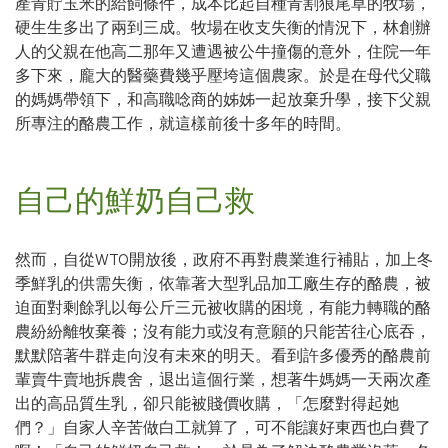
產青貯玉米的給飼條件，成本比起自種青割狼尾草的牧場，
硬生生多出了兩到三成。牧場在收支失衡的情況下，林創辦
人的父親在他高二那年又遭遇被公牛撞傷的意外，住院一年
多下來，龐大的醫藥費幾乎壓垮這個農家。於是在母代父職
的媽媽帶領下，和高職唸商的姊姊一起放棄升學，接下父親
所專注的酪農工作，就這樣前後十多年的時間。
自己的鮮奶自己救
然而，自從WTO開放後，政府不再對農業進行補貼，加上冬
季鮮乳的供需失衡，依靠著大型乳品加工廠生存的酪農，被
迫面對剩餘乳以每公斤三元被收購的困境，有能力轉職的酪
農紛紛離牧棄養；沒有能力或沒有意願的只能苦往心底吞，
默默陪著牛群走向沒有未來的明天。看到許多優秀的酪農前
輩賣牛賣地拆農舍，退出這個行業，想著牛媽媽一天兩次產
出的高品質生乳，卻只能被賤價收購，「怎麼對得起她
們？」自家人辛苦做白工就算了，可不能讓好東西也白費了