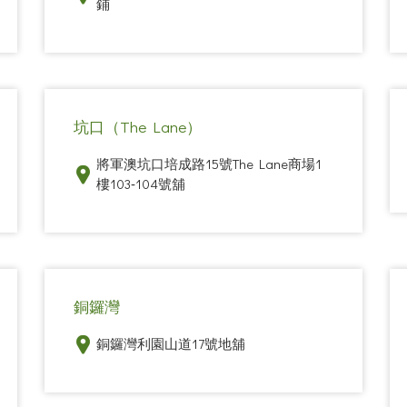
鋪
坑口（The Lane）
將軍澳坑口培成路15號The Lane商場1
樓103‑104號舖
銅鑼灣
銅鑼灣利園山道17號地舖