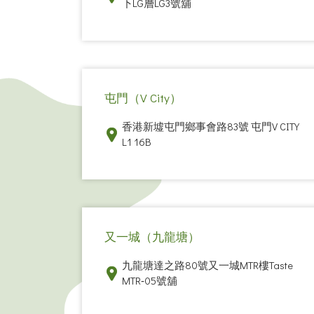
下LG層LG3號舖
屯門（V City）
香港新墟屯門鄉事會路83號 屯門V CITY
L1 16B
又一城（九龍塘）
九龍塘達之路80號又一城MTR樓Taste
MTR‑05號舖