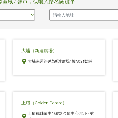
擇區域 / 縣市，或輸入路名關鍵字
大埔（新達廣場）
大埔南運路9號新達廣場1樓A021號舖
上環（Golden Centre）
上環德輔道中188號 金龍中心 地下4號