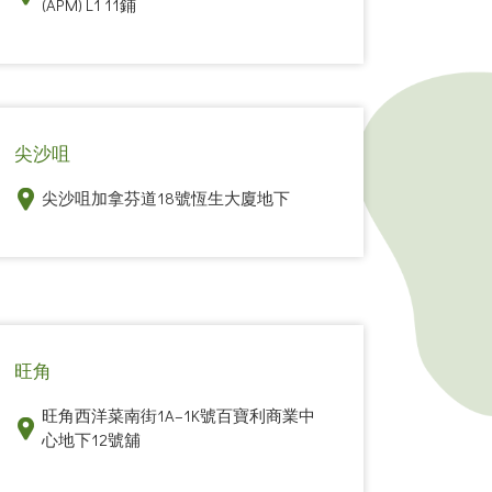
(APM) L1 11鋪
尖沙咀
尖沙咀加拿芬道18號恆生大廈地下
旺角
旺角西洋菜南街1A–1K號百寶利商業中
心地下12號舖