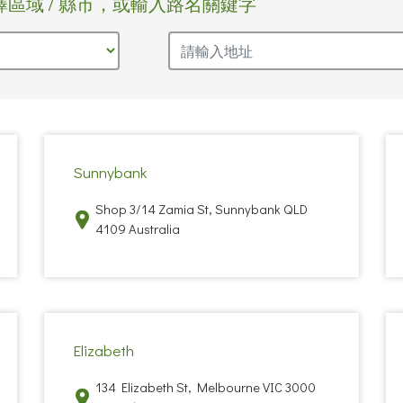
擇區域 / 縣市，或輸入路名關鍵字
Sunnybank
Shop 3/14 Zamia St, Sunnybank QLD
4109 Australia
Elizabeth
134 Elizabeth St, Melbourne VIC 3000