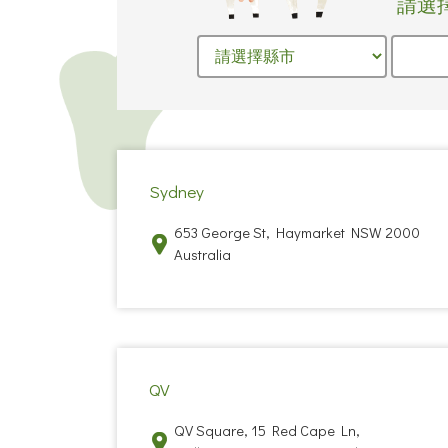
請選
Sydney
653 George St, Haymarket NSW 2000
Australia
QV
QV Square, 15 Red Cape Ln,