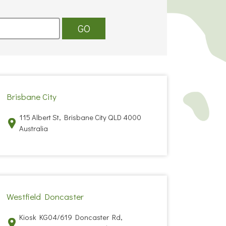
GO
Brisbane City
115 Albert St, Brisbane City QLD 4000
Australia
Westfield Doncaster
Kiosk KG04/619 Doncaster Rd,