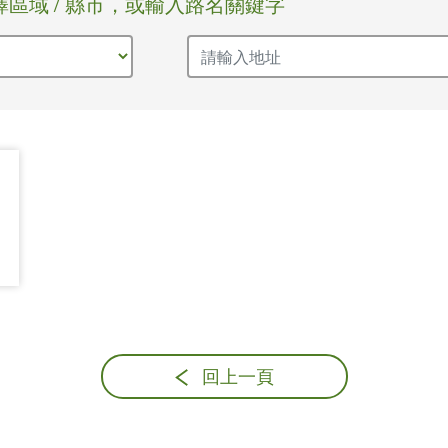
擇區域 / 縣市，或輸入路名關鍵字
回上一頁