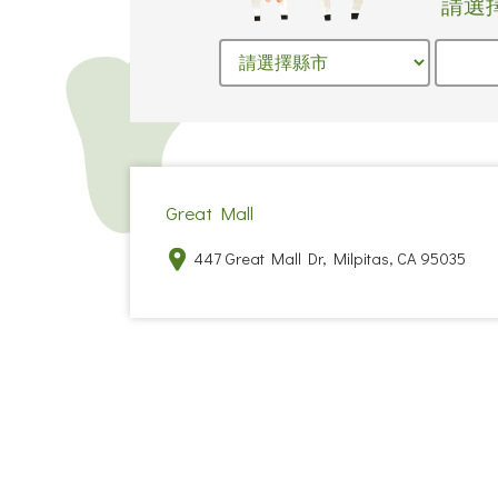
請選
Great Mall
447 Great Mall Dr, Milpitas, CA 95035