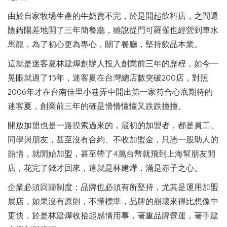
由於自家牧場生產的牛奶賣不完，於是開起飲料店，之間還
陰錯陽差地開了三年簡餐廳，雖說從門可羅雀也經營到車水
馬龍，為了初心更為專心，關了餐廳，堅持飲品本業。
這就是迷客夏林建燁創辦人投入創業前三年的歷程，如今一
晃眼就過了15年，迷客夏在台灣總店數突破200店，對照
2006年才在台南佳里小巷弄中開出第一家符合心底期待的
迷客夏，創業前三年的確是懵懵懂懂又跌跌撞撞。
開放加盟也是一路摸索過來的，最初的加盟者，都是員工、
同學與朋友，甚至沒有合約、不收加盟金，只憑一股助人的
熱情，就開始加盟，甚至帶了4萬台幣就飛到上海幫朋友開
店，花完了錢才回來，這就是林建燁，滿是赤子之心。
企業必須回歸制度；品牌也必須有所堅持，尤其是運用加盟
展店，如果沒有原則，不懂標準，品牌的崩壞來得比想像中
更快，於是林建燁收拾起感情用事，著重品牌營運，著手建