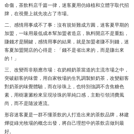
命傷，茶飲料店千篇一律，迷客夏用仿綠植和立體字取代招
牌，在視覺上就先攻占了市場。
二、感情用事成不了事：沒有規矩難成方圓，迷客夏早期的
加盟，一味用最低成本幫加盟者造店，孰料開店不是重點，
賺錢才是關鍵，感情用事的結果，就是加盟者賺不到錢，迷
客夏加盟開店的心得是：「錢不是省出來的，而是賺出來
的！」
三、改變而非順應市場：在奶精奶茶當道的主流市場之中，
突破顧客的味蕾，用自家牧場的生乳調製鮮奶茶，改變顧客
對奶茶的味覺體驗，而在珍珠上，也特別強調不含焦糖色
素，用樹薯澱粉來呈現珍珠的單純口感，主動引領消費風
尚，而不是隨波逐流。
形容迷客夏是一群不懂茶飲的人打造出來的茶飲品牌，林建
燁從綠光牧場的概念出發，將自己理想中的茶飲店做到最
好。