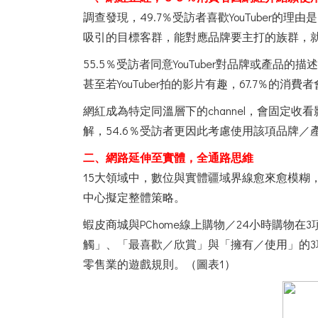
調查發現，49.7％受訪者喜歡YouTube
吸引的目標客群，能對應品牌要主打的族群，
55.5％受訪者同意YouTuber對品牌或產品
甚至若YouTuber拍的影片有趣，67.7％的消
網紅成為特定同溫層下的channel，會固定收
解，54.6％受訪者更因此考慮使用該項品牌／
二、網路延伸至實體，全通路思維
15大領域中，數位與實體疆域界線愈來愈模
中心擬定整體策略。
蝦皮商城與PChome線上購物／24小時購
觸」、「最喜歡／欣賞」與「擁有／使用」的3
零售業的遊戲規則。（圖表1）