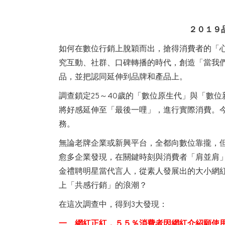
２０１９
如何在數位行銷上脫穎而出，搶得消費者的「心占
究互動、社群、口碑轉播的時代，創造「當我
品，並把認同延伸到品牌和產品上。
調查鎖定25～40歲的「數位原生代」與「數
將好感延伸至「最後一哩」，進行實際消費。
務。
無論老牌企業或新興平台，全都向數位靠攏，
愈多企業發現，在關鍵時刻與消費者「肩並肩
金禮聘明星當代言人，從素人發展出的大小網
上「共感行銷」的浪潮？
在這次調查中，得到3大發現：
一、網紅正紅，５５％消費者因網紅介紹願使