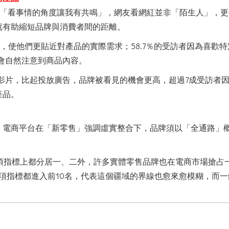
r的理由是「看事情的角度讓我有共鳴」，網友看網紅並非「陌生人」
就有助縮短品牌與消費者間的距離。
的描述，使他們更貼近對產品的實際需求；58.7％的受訪者因為喜歡特
費者會自然注意到商品內容。
看影片，比起投放廣告，品牌被看見的機會更高，超過7成受訪者因為
產品。
糊，電商平台在「新零售」強調虛實整合下，品牌須以「全通路」
物在3項指標上都分居一、二外，許多實體零售品牌也在電商市場搶
項指標都進入前10名，代表這個疆域的界線也愈來愈模糊，而