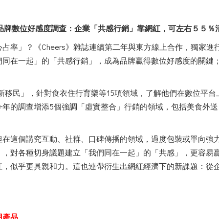
品牌數位好感度調查：企業「共感行銷」靠網紅，可左右５５％
率」？《Cheers》雜誌連續第二年與東方線上合作，獨家進行
們同在一起」的「共感行銷」，成為品牌贏得數位好感度的關鍵；
位新移民」，針對食衣住行育樂等15項領域，了解他們在數位平
今年的調查增添5個強調「虛實整合」行銷的領域，包括美食外送
但在這個講究互動、社群、口碑傳播的領域，過度包裝或單向強
」，對各種切身議題建立「我們同在一起」的「共感」，更容易
紅，似乎更具親和力。這也連帶衍生出網紅經濟下的新課題：從
用產品