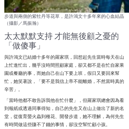
步道與兩側的紫牡丹等花草，是許鴻文十多年來的心血結晶
（攝影／馬振瀚）
太太默默支持 才能無後顧之憂的
「做傻事」
與許鴻文已結婚十多年的羅家琪，回想起先生當時每天在山
上忙進忙出，幾乎沒時間照顧家庭，卻又都不是在忙自家果
園或餐廳的事，而她自己在山下要上班，假日又要回來幫
忙，她笑著說，「要不是我信上帝不能離婚，不然當時真的
辛苦」。
「當時他都不敢告訴我他在忙什麼」，但羅家琪總會因為看
到報紙或透過同事得知，自己的先生又在山上做出了新的名
堂，從復育螢火蟲到種花、開發步道，她不理解，為何先生
有時間做這些賺不了錢的事情，卻沒空幫忙顧小孩。