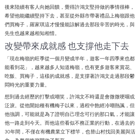
後來陸續有客人向她回饋，覺得許鴻文堅持做的事情很棒，
希望他能繼續堅持下去，甚至從外縣市帶著禮品上梅嶺跟他
們買梅子，羅家琪這才慢慢能諒解過去那段辛苦的時光，與
先生也越來越相知相惜。
改變帶來成就感 也支撐他走下去
「現在梅嶺的旺季從一個月變成半年，遊客一年四季來也都
能看到花」，越來越多人知道梅嶺，也有更多遊客來賞花、
吃飯、買梅子，這樣的成就感，是支撐著許鴻文走過那段鬱
悶時光的重要力量。
想到過去經歷的打擊或嘲笑，許鴻文不時還是會微微哽咽或
泛淚。從他開始種有機梅子以來，過程中飽經冷嘲熱諷，但
他強調，可能就是為了證明自己理念可行的那口氣，才能讓
他一路走到今天。而他這些看似不務正業的行動，在過去的
30年間，不僅在有機農業立下標竿，也替山村找回美麗與活