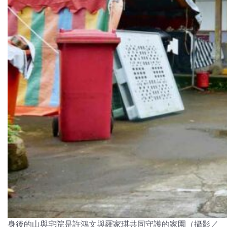
身後的山與宅院是許鴻文與羅家琪共同守護的家園（攝影／