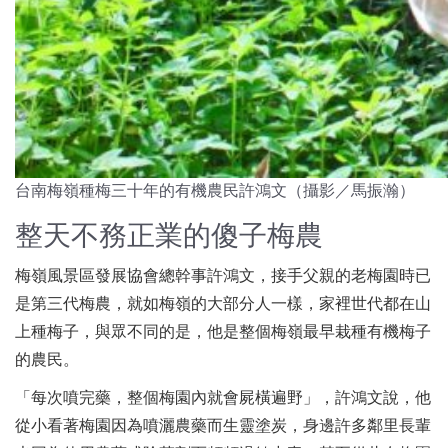
台南梅嶺種梅三十年的有機農民許鴻文（攝影／馬振瀚）
整天不務正業的傻子梅農
梅嶺風景區發展協會總幹事許鴻文，接手父親的老梅園時已
是第三代梅農，就如梅嶺的大部分人一樣，家裡世代都在山
上種梅子，與眾不同的是，他是整個梅嶺最早栽種有機梅子
的農民。
「每次噴完藥，整個梅園內就會屍橫遍野」，許鴻文說，他
從小看著梅園因為噴灑農藥而生靈塗炭，身邊許多鄰里長輩