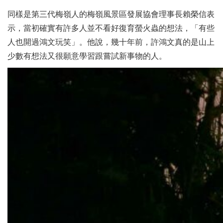
同樣是第三代梅嶺人的梅嶺風景區發展協會理事長賴榮信表
示，當初確實有許多人並不看好復育螢火蟲的想法，「有些
人也開過鴻文玩笑」。他說，幾十年前，許鴻文真的是山上
少數有想法又很願意學習跟嘗試新事物的人。