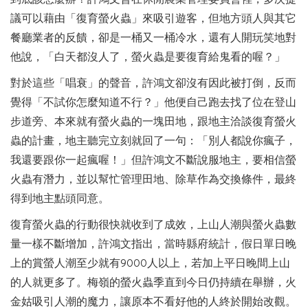
議可以藉由「復育螢火蟲」來吸引遊客，但地方頭人與其它
餐廳業者的反饋，卻是一桶又一桶冷水，還有人開玩笑地對
他說，「白天都沒人了，螢火蟲是要復育給鬼看的喔？」
對於這些「唱衰」的聲音，許鴻文卻沒有因此被打倒，反而
覺得「不試你怎麼知道不行？」他便自己跑去找了位在登山
步道旁、本來就有螢火蟲的一塊田地，跟地主洽談復育螢火
蟲的計畫，地主聽完立刻就回了一句：「別人都說你瘋子，
我還要跟你一起瘋喔！」但許鴻文不斷說服地主，要相信螢
火蟲有潛力，並以幫忙管理田地、除草作為交換條件，最終
得到地主點頭同意。
復育螢火蟲的行動很快就收到了成效，上山人潮與螢火蟲數
量一樣不斷增加，許鴻文指出，當時縣府統計，假日單日晚
上的賞螢人潮至少就有9000人以上，若加上平日晚間上山
的人就更多了。梅嶺的螢火蟲季直到今日仍持續在舉辦，火
金姑吸引人潮的魔力，讓原本不看好他的人終於開始改觀。