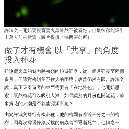
許鴻文一開始要復育螢火蟲雖然不被看好，但最後卻能吸引
上萬人前來賞螢（圖片提供／楠西區公所）
做了才有機會 以「共享」的角度
投入種花
雖說螢火蟲的魅力將梅嶺的旅遊旺季，從一個月延長至兩個
多月，但這對梅嶺留不住人的困境，改善仍然有限。許鴻文
說，真正吸引遊客的東西需要有「在地特色」，他開始思
索：既然梅花可以吸引人潮，如果讓別的月份也開滿花，前
來賞花的人潮是否就能源源不絕？
由於許鴻文採行有機栽種，他的梅園有將近三分之一的梅
樹，因為沒撐過停藥反撲的病蟲害而逐漸死亡，他轉念一