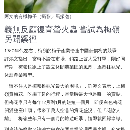
阿文的有機梅子（攝影／馬振瀚）
義無反顧復育螢火蟲 嘗試為梅嶺
另闢蹊徑
1980年代左右，梅嶺的梅子產業恰逢中國低價梅的競爭，
許鴻文指出，當時不論在市場、銷路上皆大受打擊，剛好同
時期，梅嶺也跟上了設立休閒農業區的風潮，逐漸往觀光、
休憩產業轉型。
「留不住人是梅嶺推觀光最大的困境」，許鴻文表示，上梅
嶺賞梅花、吃梅子雞的行程，是當時最大也是唯一的賣點。
但梅花季只有每年12月到1月的短短一個月，即便白色梅花
開滿整座山頭，帶來了萬人空巷的賞花盛況，但「花謝人
離」，梅嶺整年只有一個月的旅遊旺季，隨即就回歸寧靜。
到底該怎麼辦？許鴻文曾在休閒農業管理委員會裡，多次提