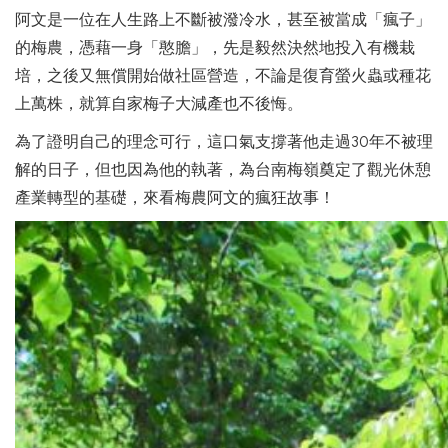
阿文是一位在人生路上不斷被潑冷水，甚至被當成「瘋子」
的梅農，憑藉一身「憨膽」，先是毅然決然地投入有機栽
培，之後又無償開始做社區營造，不論是復育螢火蟲或種花
上萬株，就算自家梅子大減產也不後悔。
為了證明自己的理念可行，這口氣支撐著他走過30年不被理
解的日子，但也因為他的執著，為台南梅嶺奠定了觀光休憩
產業轉型的基礎，來看梅農阿文的瘋狂故事！