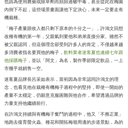
也因為使用農藥或除草劑而頻頻過敏中毒，甚至從此在梅園
內倒下不起，這些場景畫面讓他下定決心，未來一定要走有
機栽種。
「梅子產量跟收入都只剩下原本的十分之一」，許鴻文回想
改種有機的第一年，父親氣到要他和弟弟直接分家。雖然不
被父親認同，但這個理念卻受到許多人的肯定，不僅越來越
多消費者指名要買他的梅子，
飲料業者迷客夏也連續七年跟
他採購梅子
，並以「阿文」為名，製作季節限定飲品，一上
市幾乎就銷售一空。
迷客夏品牌長呂采如表示，當初因為非常認同許鴻文的理
念，也看見他在栽種有機梅子過程中的堅持，即使一開始的
產量不太穩定，仍願意克服困難與他合作，希望透過品牌的
力量支持他繼續前行。
在許鴻文持續與有機梅子奮鬥的過程中，他又「不務正業」
地跑去復育螢火蟲、種花和開拓梅嶺周邊的步道景點，為的