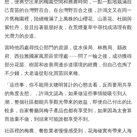
想，便將空出來的梅園空間和務農時間，一點一點地栽滿自
己育苗的台灣野百合。在台灣野百合之後，許鴻文又在同一
片舊梅園裡，陸續種滿了上萬株的山櫻花、山茶花、杜鵑與
紫牡丹，並且拉著親朋好友，在荒煙蔓草中尋找或清理有觀
光潛力的步道。
當時他四處尋找公部門的資源，從水保局、林務局、縣政
府、西拉雅國家風景區管理處⋯⋯問了一輪之後，成功獲得
部分花苗、樹苗和改善周邊步道環境的經費，但自己也掏了
不少錢，大老遠從彰化買苗回來種。
「這些事，你不能用太聰明算計的心態去看，反而要用共享
的角度去想」，許鴻文認為，如果做這些事情能吸引到人
潮，整個社區都能共享觀光帶來的效益，即便自己付出的比
較多，自家餐廳與梅子產品也都有享受到，如果因為太會算
而放棄不做，到頭來可能誰都享受不到。
社區裡的梅農、餐飲業者慢慢感受到，花海確實有帶來人海