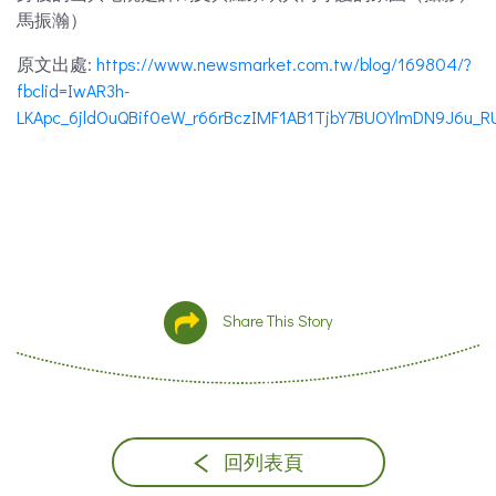
馬振瀚）
原文出處:
https://www.newsmarket.com.tw/blog/169804/?
fbclid=IwAR3h-
LKApc_6jldOuQBif0eW_r66rBczIMF1AB1TjbY7BUOYlmDN9J6u_R
Share This Story
回列表頁