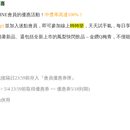
驚喜
INE會員的優惠活動！
中獎率高達100%！
p)
並加入迷點會員，即可參加線上
轉轉樂
，天天試手氣，每日
暑新品、還包括全新上市的鳳梨快閃飲品 – 金鑽Q梅青，不僅能
。
戲後隔日
23:59
前存入『會員優惠券匣』
> 5/4 23:59
前取得優惠券
=>
優惠券
5/18
到期
)
動併用