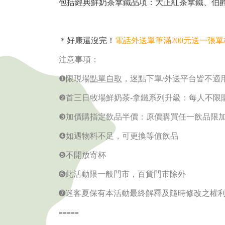
包括經典鮮奶茶拿鐵品項：大正紅茶拿鐵、伯
＊好康還沒完！
電話外送單筆滿200元送一張單
注意事項：
❶
限現場
點單自取
，迷點下單
/
外送平台皆不適
❷
首三日牧場鮮奶茶
-
拿鐵系列升級：每人不限
❸
加價購指定飲品半價：原價購買任一飲品限
❹
如遇物料不足，可更換等值飲品
❺
不開放寄杯
➏
此活動限一般門市，百貨門市除外
➐
迷客夏保有本活動最終解釋及隨時修改之權
=====