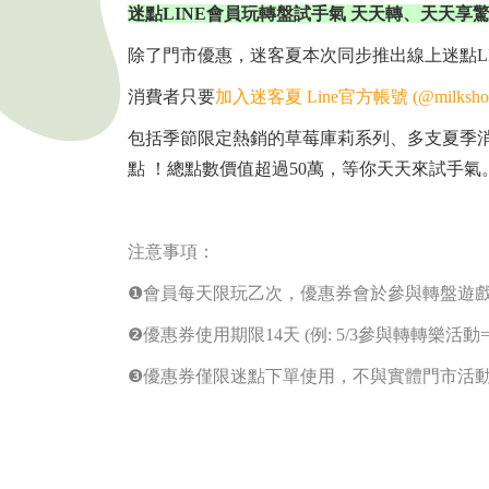
迷點LINE會員玩轉盤試手氣 天天轉、天天享
除了門市優惠，迷客夏本次同步推出線上迷點L
消費者只要
加入迷客夏 Line官方帳號 (@milksho
包括季節限定熱銷的草莓庫莉系列、多支夏季消
點 ！總點數價值超過50萬，等你天天來試手氣
注意事項：
❶
會員每天限玩乙次，優惠券會於參與轉盤遊
❷
優惠券使用期限
14
天
(
例
: 5/3
參與轉轉樂活動
=
❸
優惠券僅限迷點下單使用，不與實體門市活