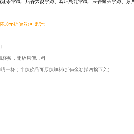
爵紅茶拿鐵、焙香大麥拿鐵、琥珀烏龍拿鐵、茉香綠茶拿鐵、原
杯10元折價券(可累計)
用
購杯數，開放原價加料
加購一杯；半價飲品可原價加料
(
折價金額採四捨五入
)
利