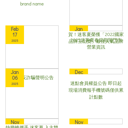
brand name
Feb
Jan
賀！迷客夏榮獲「2022國家
17
24
2025迷客夏春節期間門市
品牌玉山獎」最佳人氣品牌
2025
2025
營業資訊
Jan
Dec
2025 反詐騙聲明公告
06
31
迷點會員權益公告 即日起
2025
2024
現場消費報手機號碼僅供累
計點數
Nov
Nov
快樂蜂攜手 迷客夏 入主雙
01
01