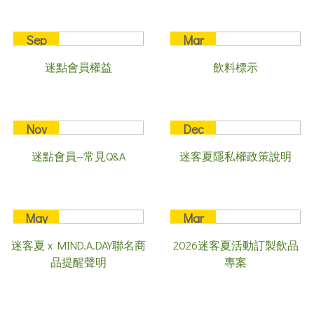
Sep
Mar
12
21
迷點會員權益
飲料標示
2025
2025
Nov
Dec
08
09
迷點會員--常見Q&A
迷客夏隱私權政策說明
2022
2021
May
Mar
07
26
迷客夏 x MIND.A.DAY聯名商
2026迷客夏活動訂製飲品
2026
2026
品提醒聲明
專案