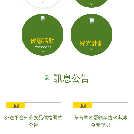
優惠活動
綠光計劃
Promotions
訊息公告
Jul
Jul
20
16
外送平台部分飲品價格調整
草莓蜂蜜蛋糕歐蕾冰淇淋
2026
2026
公告
食安聲明