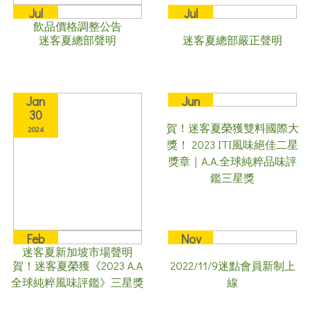
Jul
Jul
飲品價格調整公告
19
18
迷客夏總部聲明
迷客夏總部嚴正聲明
2024
2024
Jan
Jun
30
28
賀！迷客夏榮獲雙料國際大
2024
2023
獎！ 2023 ITI風味絕佳二星
獎章｜A.A.全球純粹品味評
鑑三星獎
Feb
Nov
迷客夏新加坡市場聲明
22
04
賀！迷客夏榮獲《2023 A.A
2022/11/9迷點會員新制上
2023
2022
全球純粹風味評鑑》三星獎
線