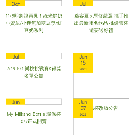
Oct
Jul
25
14
11/8即將說再見！綠光鮮奶
迷客夏 x 馬修嚴選 攜手推
2023
2023
小資瓶/小迷無加糖豆漿/鮮
出最新聯名飲品 桃優雪莎
豆奶系列
還要送好禮
Jul
Jun
10
15
7/19-8/1 樂桃挑戰賽&得獎
2023
2023
名單公告
Jun
Jun
環保杯改版公告
07
07
My Milksha Bottle 環保杯
2023
2023
6/7正式開賣