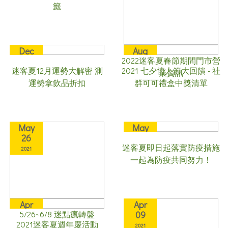
籤
Dec
Aug
2022迷客夏春節期間門市營
07
16
迷客夏12月運勢大解密 測
2021 七夕情人節大回饋 - 社
業資訊
2021
2021
運勢拿飲品折扣
群可可禮盒中獎清單
May
May
26
14
迷客夏即日起落實防疫措施
2021
2021
一起為防疫共同努力！
Apr
Apr
5/26~6/8 迷點瘋轉盤
20
09
2021迷客夏週年慶活動
2021
2021