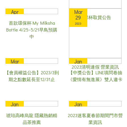
Apr
Mar
環保杯取貨公告
25
29
首款環保杯 My Milksha
2023
2023
Bottle 4/25~5/21早鳥預購
中
Mar
Jan
2023清明連假 營業資訊
23
31
【會員權益公告】2023/3到
【中獎公告】LINE填問卷抽
2023
2023
期之點數延長至12/31止
《愛情有無進展》雙人邀卡
Jan
Jan
18
16
琥珀高峰烏龍 隱藏熱銷精
2023迷客夏春節期間門市營
2023
2023
品茶推薦
業資訊