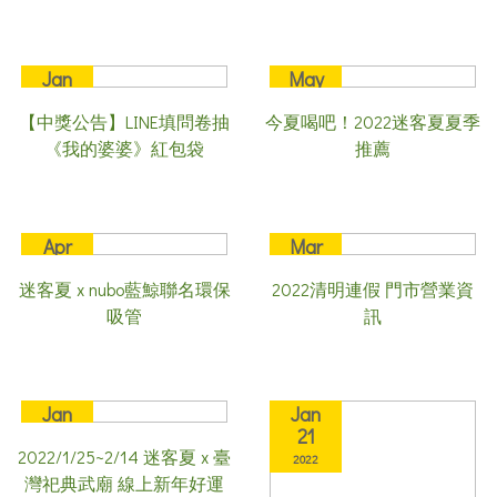
Jan
May
11
11
【中獎公告】LINE填問卷抽
今夏喝吧！2022迷客夏夏季
2023
2022
《我的婆婆》紅包袋
推薦
Apr
Mar
19
31
迷客夏 x nubo藍鯨聯名環保
2022清明連假 門市營業資
2022
2022
吸管
訊
Jan
Jan
25
21
2022/1/25~2/14 迷客夏 x 臺
2022
2022
灣祀典武廟 線上新年好運