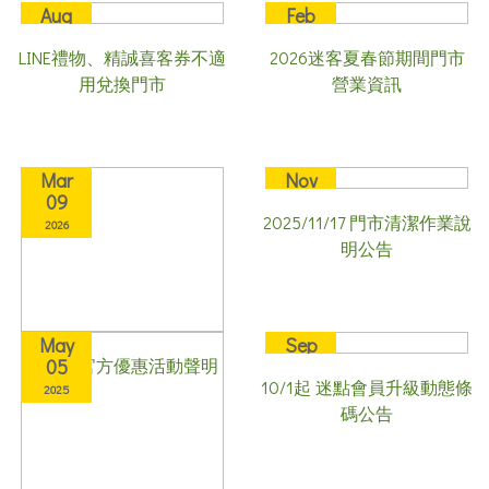
Aug
Feb
16
13
LINE禮物、精誠喜客券不適
2026迷客夏春節期間門市
2024
2026
用兌換門市
營業資訊
Mar
Nov
09
17
2025/11/17 門市清潔作業說
2026
2025
明公告
May
Sep
迷客夏官方優惠活動聲明
05
27
10/1起 迷點會員升級動態條
2025
2024
碼公告