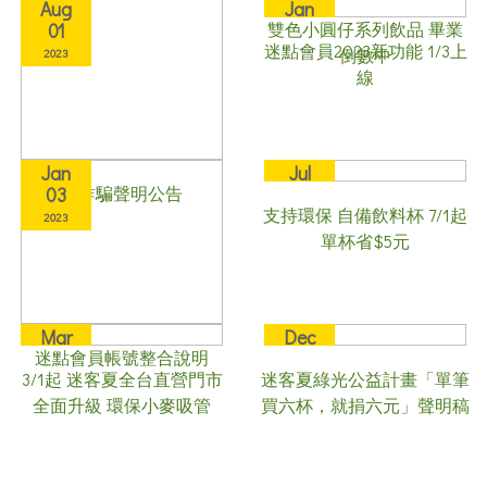
Aug
Jan
雙色小圓仔系列飲品 畢業
01
03
迷點會員2023新功能 1/3上
倒數中
2023
2023
線
Jan
Jul
反詐騙聲明公告
03
01
支持環保 自備飲料杯 7/1起
2023
2022
單杯省$5元
Mar
Dec
迷點會員帳號整合說明
01
19
3/1起 迷客夏全台直營門市
迷客夏綠光公益計畫「單筆
2022
2019
全面升級 環保小麥吸管
買六杯，就捐六元」聲明稿