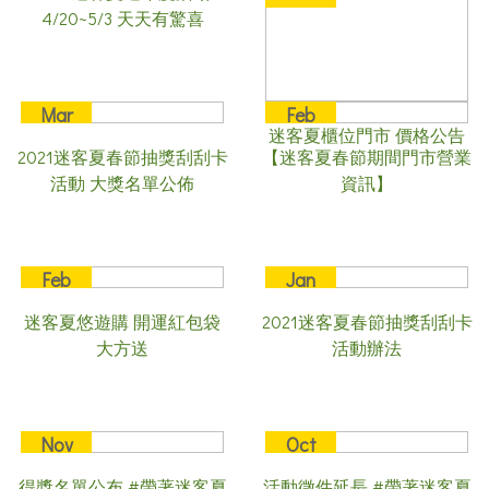
4/20~5/3 天天有驚喜
Mar
Feb
迷客夏櫃位門市 價格公告
09
05
2021迷客夏春節抽獎刮刮卡
【迷客夏春節期間門市營業
2021
2021
活動 大獎名單公佈
資訊】
Feb
Jan
02
26
迷客夏悠遊購 開運紅包袋
2021迷客夏春節抽獎刮刮卡
2021
2021
大方送
活動辦法
Nov
Oct
30
20
得獎名單公布 #帶著迷客夏
活動徵件延長 #帶著迷客夏
2020
2020