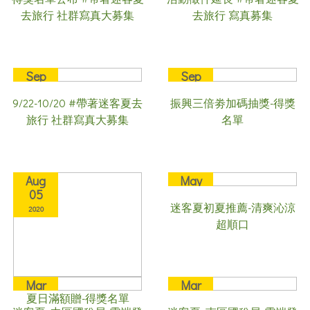
去旅行 社群寫真大募集
去旅行 寫真募集
Sep
Sep
22
02
9/22-10/20 #帶著迷客夏去
振興三倍劵加碼抽獎-得獎
2020
2020
旅行 社群寫真大募集
名單
Aug
May
05
08
迷客夏初夏推薦-清爽沁涼
2020
2020
超順口
Mar
Mar
夏日滿額贈-得獎名單
27
27