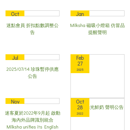
Oct
Jan
19
23
迷點會員 折扣點數調整公
Milksha 磁吸小燈箱 仿冒品
2022
2026
告
提醒聲明
Jul
Feb
14
27
2025/07/14 珍珠暫停供應
2025
2025
公告
Nov
Oct
迷客夏綠光鮮奶 聲明公告
01
28
迷客夏於2022年9月起 啟動
2022
2022
海內外品牌識別統合
Milksha unifies its English