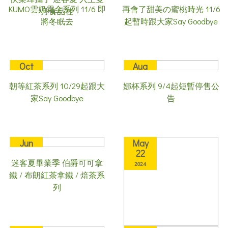
KUMO雲奶霜全系列 11/6 即
再會了甜美の蜜桃時光 11/6
月食品社
2024
2024
將冬眠去
起暫時跟大家Say Goodbye
Oct
Aug
25
30
朝等紅茶系列 10/29起跟大
娜杯系列 9/4起短暫停售公
2024
2024
家Say Goodbye
告
Jun
May
08
22
迷客夏畢業季 伯爵可可拿
2024
2024
鐵 / 布朗紅茶拿鐵 / 焙茶系
列