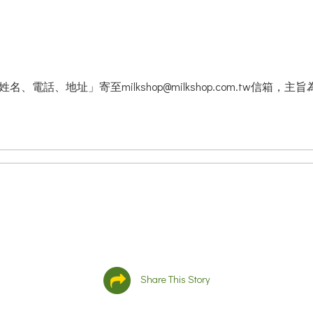
姓名、電話、地址」寄至milkshop@milkshop.com.tw
Share This Story