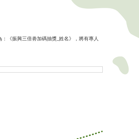
信箱，主旨為：《振興三倍劵加碼抽獎_姓名》，將有專人