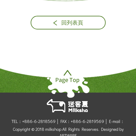
回列表頁
TEL：+886-6-2818569 │
FAX：+886-6-2819569 │
E-mail：
Copyright © 2018 milkshop All Rights Reserves.
Designed by
ARTWARE