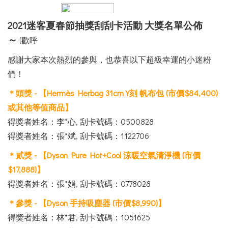
2021迷客夏春節抽獎刮刮卡活動 大獎名單公佈
～
(歡呼
感謝大家本次熱烈的參與，也恭喜以下超級幸運的小迷粉
們！
＊頭獎 - 【Hermès Herbag 31cm Y刻 帆布包 (市價$84,400)
或其他等值商品】
得獎者姓名：李*心, 刮卡號碼：0500828
得獎者姓名：張*斌, 刮卡號碼：1122706
＊貳獎 - 【Dyson Pure Hot+Cool 涼暖空氣清淨機 (市價
$17,888)】
得獎者姓名：
張*娟, 刮卡號碼：
0778028
＊參獎 - 【Dyson 手持吸塵器 (市價$8,990)】
得獎者姓名：林*君, 刮卡號碼：1051625