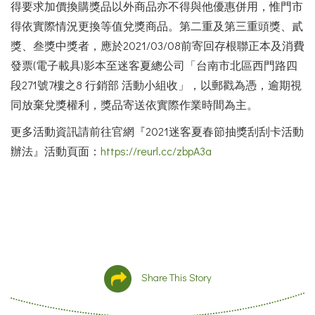
得要求加價換購獎品以外商品亦不得與他優惠併用，惟門市
得依實際情況更換等值兌獎商品。第二重及第三重頭獎、貳
獎、叁獎中獎者，應於2021/03/08前寄回存根聯正本及消費
發票(電子載具)影本至迷客夏總公司「台南市北區西門路四
段271號7樓之8 行銷部 活動小組收」，以郵戳為憑，逾期視
同放棄兌獎權利，獎品寄送依實際作業時間為主。
更多活動資訊請前往官網『2021迷客夏春節抽獎刮刮卡活動
辦法』活動頁面：
https://reurl.cc/zbpA3a
Share This Story