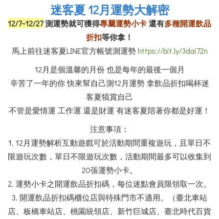
迷客夏 12月運勢大解密
12/7~12/27
測運勢就可獲得
專屬運勢小卡
還有
多種開運飲品
折扣
等你拿！
馬上前往迷客夏LINE官方帳號測運勢
https://bit.ly/3dai72n
12月是個溫馨的月份 也是每年的最後一個月
辛苦了一年的你 快來幫自己測12月運勢 拿飲品折扣喝杯迷
客夏犒賞自己
不管是愛情運 工作運 還是財運 有迷客夏陪著你都是好運！
注意事項：
1. 12月運勢解析互動遊戲可於活動期間重複遊玩，且單日不
限遊玩次數，單日不限遊玩次數，活動期間最多可以收集到
20張運勢小卡。
2. 運勢小卡之開運飲品折扣碼，每位迷點會員限領取一次。
3. 開運飲品折扣碼櫃位店與特殊門市不適用。（臺北車站
店、板橋車站店、桃園統領店、新竹巨城店、臺北時代百貨