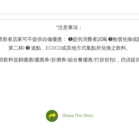
*注意事項：
情形者
店家可不提供自備優惠：
➊
提供消費者試喝
➋
無償
兌換或
第二杯)
➌
迷點、ECOCO
或其他方式集點所兌換之飲料。
供飲料促銷優惠
(
優惠券
/
折價券
/
組合餐優惠
/
打折折扣
)
，
仍須
提
Share This Story