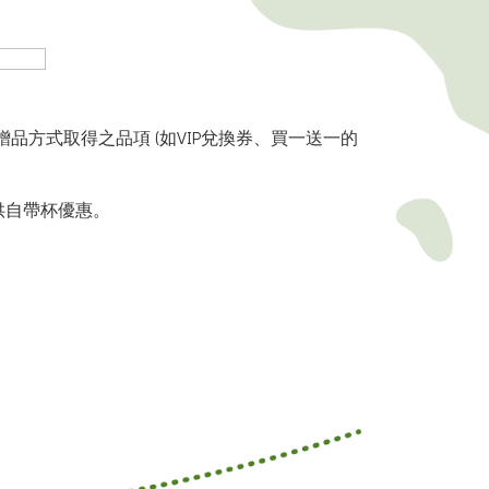
贈品
方式取得之品項 (如
VIP
兌換券、買一送一的
供自帶杯優惠。