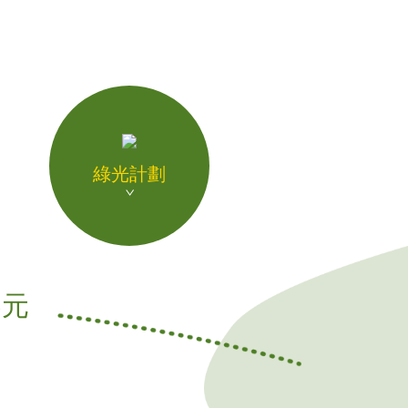
綠光計劃
5元