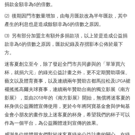
捐款金額非為6的倍數。
(2) 後期因門市數量增加，由每月匯款改為半年匯款，其中
產生的利息也是造成餘額非為6的倍數之原因。
(3) 另有部分加盟主有額外多捐款項，以上皆是造成公益捐
款非為6的倍數之原因，匯款紀錄及存摺影本公佈於最下
方。
迷客夏創立至今，除了發起全門市共同參與的「單筆買六
杯，就捐六元」的綠光公益計畫之外，更不定期贊助環保、
藝文以及體育賽事，以及連續兩年贊助古都馬拉松及LPGA裙
襬搖搖高爾夫球賽事，連續兩年贊助台南的獨立影展《南方
影展》，並由2018年的《南方影展》開始，無償將迷客夏的
杯身供公益團體宣傳使用，更於今年將阿寶基金會與伊甸基
金會小朋友的畫作放上迷客夏的杯身，希望我們的杯子可以
作為一個平台，為公益團體達到宣傳的效果。
感謝各位媒體朋友們對於迷客夏綠光公益計畫的關心，在綠