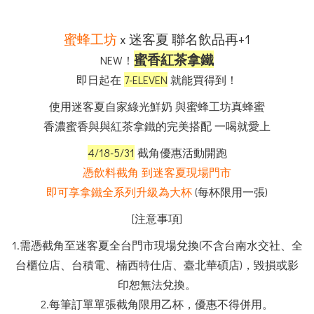
蜜蜂工坊
x 迷客夏
聯名飲品再+1
蜜香紅茶拿鐵
NEW！
即日起在
7-ELEVEN
就能買得到！
使用迷客夏自家綠光鮮奶 與蜜蜂工坊真蜂蜜
香濃蜜香與與紅茶拿鐵的完美搭配 一喝就愛上
4/18-5/31
截角優惠活動開跑
憑飲料截角 到迷客夏現場門市
即可享拿鐵全系列升級為大杯
(每杯限用一張)
[注意事項]
1.需憑截角至迷客夏全台門市現場兌換(不含台南水交社、全
台櫃位店、台積電、楠西特仕店、臺北華碩店)，毀損或影
印恕無法兌換。
2.每筆訂單單張截角限用乙杯，優惠不得併用。