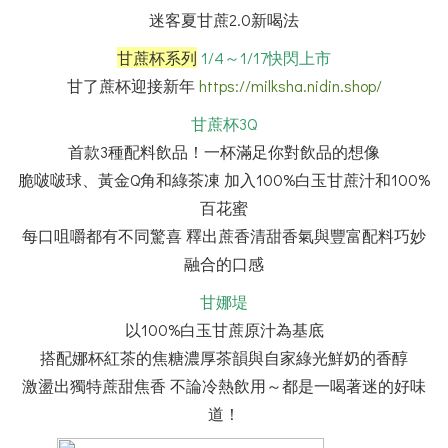
迷客夏甘蔗2.0新喝法
甘蔗杯系列
1/4～1/17快閃上市
甘了蔗杯迎接新年
https://milksha.nidin.shop/
甘蔗杯3Q
首款3種配料飲品！一杯滿足你對飲品的想像
脆啵啵球、黃金Q角和綠茶凍 加入100%白玉甘蔗汁和100%
百花蜜
每口咀嚼都有不同驚喜 釋出蔗香清甜香氣與豐富配料巧妙
融合的口感
甘娜堤
以100%白玉甘蔗原汁為基底
搭配娜杯紅茶的焦糖濃厚茶韻與自家綠光鮮奶的香醇
激盪出獨特蔗甜焦香 不論冷熱飲用～都是一喝著迷的好味
道！