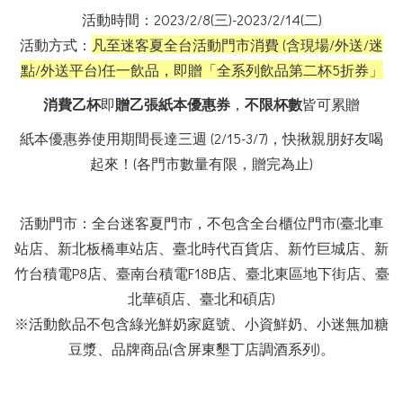
活動時間：
2023/2/8(
三
)-2023/2/14(
二
)
活動方式：
凡至迷客夏全台活動門市消費
(
含現場
/外送/
迷
點
/
外送平台
)
任一飲品，即贈「全系列飲品第二杯
5
折券」
消費乙杯
即
贈乙張紙本優惠券
，
不限杯數
皆可累贈
紙本優惠券使用期間長達三週
(2/15-3/7)
，快揪親朋好友喝
起來！
(
各門市數量有限，贈完為止
)
活動門市：全台迷客夏門市，不包含全台櫃位門市
(
臺北車
站店、新北板橋車站店、臺北時代百貨店、新竹巨城店、
新
竹台積電
P8
店
、
臺南台積電F18B
店、臺北東區地下街店、臺
北華碩店、臺北和碩店
)
※活動飲品
不包含綠光鮮奶家庭號、小資鮮奶、小迷無加糖
豆漿、品牌商品
(
含屏東墾丁店調酒系列
)
。