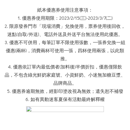
紙本優惠券使用注意事項：
1.
優惠券使用期限：
2023/2/15(
三
)-2023/3/7(
二
)
2.
限原發券門市「現場消費」兌換使用，票券使用後回收，
迷點
(
自取
/
外送
)
、電話外送及外送平台無法使用此優惠。
3. 優惠不可併用，
每筆訂單不限使用張數，一張券兌換一組
優惠
(兩
杯
)
，消費兩杯可使用一張，四杯使用兩張，以此類
推。
4.
優惠依訂單內最低價者
(
加料後
)
半價折扣，優惠僅限飲
品，不包含綠光鮮奶家庭號、小資鮮奶、小迷無加糖豆漿、
品牌商品。
5.
優惠券逾期無效，經影印塗改視為無效；遺失恕不補發
6.
如有異動迷客夏保有活動最終解釋權