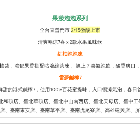
果漾泡泡系列
全台直營門市
2/15微酸上市
清爽暢涼7喜 x 2款水果風味飲
紅柚泡泡凍
柚醬，濃郁果香搭配咕溜綠茶凍， 尬上７喜氣泡飲，酸香爽口
雷夢鹹檸7
鮮甜的港式鹹檸7，使用100%百花蜜提味，入口暢涼氣泡，春日
臺北和碩店、臺北華碩店、臺北中山南西店、臺北天母店、臺中工
店、臺南東安店、臺南華平店、臺南虎尾寮店、高雄建興店、屏