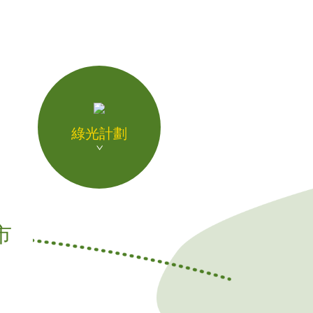
綠光計劃
市