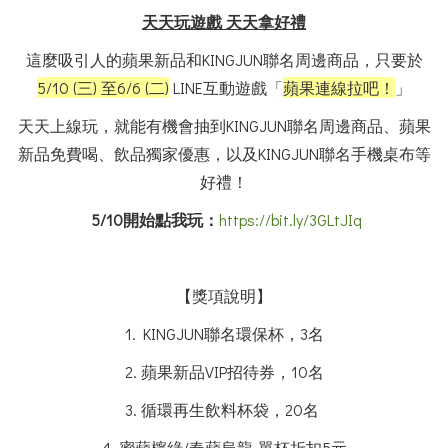
天天玩遊戲 天天拿好禮
這麼吸引人的蘋果新品和KINGJUN聯名周邊商品，只要於
5/10 (三) 至6/6 (二)
LINE互動遊戲「
蘋果連線拉吧！
」
天天上線玩，就能有機會抽到KINGJUN聯名周邊商品、蘋果
新品免費喝、飲品獨家優惠，以及KINGJUN聯名手機桌布等
好禮！
5/10開始點我玩：
https://bit.ly/3GLtJIq
【獎項說明】
1.
KINGJUN聯名環保杯
，3名
2.
蘋果新品VIP招待券
，10名
3.
循環再生飲料杯袋
，20名
4.
蜜蘋檸綠/春蘋烏龍-單杯折扣5元