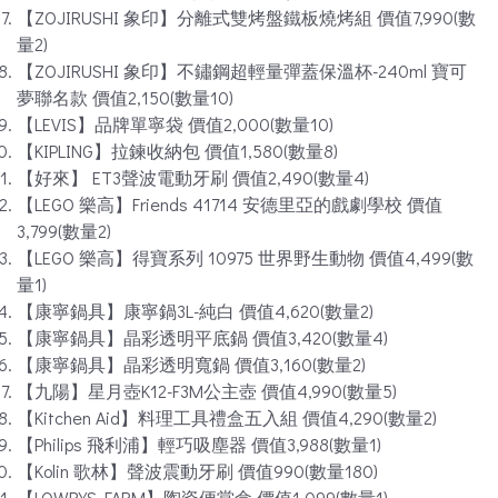
【ZOJIRUSHI 象印】分離式雙烤盤鐵板燒烤組 價值7,990(數
量2)
【ZOJIRUSHI 象印】不鏽鋼超輕量彈蓋保溫杯-240ml 寶可
夢聯名款 價值2,150(數量10)
【LEVIS】品牌單寧袋 價值2,000(數量10)
【KIPLING】拉鍊收納包 價值1,580(數量8)
【好來】 ET3聲波電動牙刷 價值2,490(數量4)
【LEGO 樂高】Friends 41714 安德里亞的戲劇學校 價值
3,799(數量2)
【LEGO 樂高】得寶系列 10975 世界野生動物 價值4,499(數
量1)
【康寧鍋具】康寧鍋3L-純白 價值4,620(數量2)
【康寧鍋具】晶彩透明平底鍋 價值3,420(數量4)
【康寧鍋具】晶彩透明寬鍋 價值3,160(數量2)
【九陽】星月壺K12-F3M公主壺 價值4,990(數量5)
【Kitchen Aid】料理工具禮盒五入組 價值4,290(數量2)
【Philips 飛利浦】輕巧吸塵器 價值3,988(數量1)
【Kolin 歌林】聲波震動牙刷 價值990(數量180)
【LOWRYS FARM】陶瓷便當盒 價值1,099(數量1)