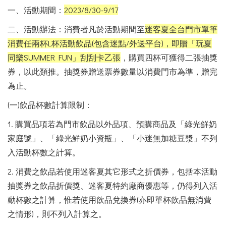
一、活動期間：
2023/8/30-9/17
二、活動辦法：消費者凡於活動期間至
迷客夏全台門市單筆
消費任兩杯L杯活動飲品(包含迷點/外送平台)，即贈「玩夏
同樂SUMMER FUN」刮刮卡乙張
，購買四杯可獲得二張抽獎
券，以此類推。抽獎券贈送票券數量以消費門市為準，贈完
為止。
(一)飲品杯數計算限制：
1. 購買品項若為門市飲品以外品項、預購商品及「綠光鮮奶
家庭號」、「綠光鮮奶小資瓶」、「小迷無加糖豆漿」不列
入活動杯數之計算。
2. 消費之飲品若使用迷客夏其它形式之折價券，包括本活動
抽獎券之飲品折價獎、迷客夏特約廠商優惠等，仍得列入活
動杯數之計算，惟若使用飲品兌換券(亦即單杯飲品無消費
之情形)，則不列入計算之。