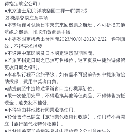
得指定航空公司 )
●東京迪士尼(海洋或樂園二擇一)門票2張
(2) 機票交易注意事項
●本獎項僅可兌換日本東京來回機票之航班，不可折換其他
航線之機票、扣取消費退票手續。
●本專案限定機票出發區間2023/10/01-2023/12/22，逾期無
效，不得要求補發
●不適用中華民國及日本國定連續假期區間。
●若旅客指定日期之已無可售機位，迷客夏及中捷旅遊保留
更改日期之權利。
●本套裝行程不含旅平險，如有需求可提前告知中捷旅遊協
助投保，費用中獎者自負。
●請提前至中捷旅遊承辦窗口進行機票訂位。
●限一次使用完畢，不得退換其他等值商品、不得轉售折抵
現金，遺失恕不補發。
●不得經由其他旅行同業退換使用。
●於發售時已開立【旅行業代收轉付收據】，使用時不再開
立【旅行業代收轉付收據】。
●此兌換券需加蓋迷客夏及中捷旅遊之公司章始生效。