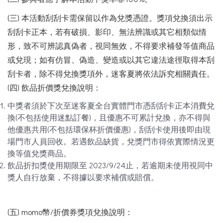
(三) 本活動刮刮卡需保留以作為兌獎憑證。獎項兌換須出示
刮刮卡正本，若有破損、影印、無法辨識或其它相類似情
形，致不可辨認真偽者，視同無效，不得要求補發等值商品
或兌現；如有仿冒、偽造、變造或以其它違法途徑取得本刮
刮卡者，除不得兌換獎項外，迷客夏將依法訴究相關責任。
(四) 飲品折價獎兌換說明：
中獎者須於下次至迷客夏全台實體門市憑刮刮卡正本消費兌
換(不包括使用迷點訂餐)，且優惠不可累計兌換，亦不得與
他優惠共用(不包括環保杯折價優惠)，刮刮卡使用後即由現
場門市人員回收。若遇飲品缺貨，兌獎門市得依實際情況更
換等值兌獎商品。
飲品折扣獎使用期限至 2023/9/24止，若逾期未使用視同中
獎人自行放棄，不得據以要求補償或賠償。
(五) momo幣/折價券獎項兌換說明：