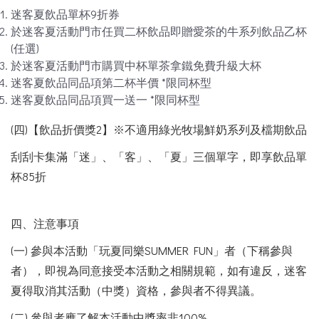
迷客夏飲品單杯9折券
於迷客夏活動門市任買二杯飲品即贈愛茶的牛系列飲品乙杯
(任選)
於迷客夏活動門市購買中杯單茶拿鐵免費升級大杯
迷客夏飲品同品項第二杯半價 *限同杯型
迷客夏飲品同品項買一送一 *限同杯型
(四)【飲品折價獎2】※不適用綠光牧場鮮奶系列及檔期飲品
刮刮卡集滿「迷」、「客」、「夏」三個單字，即享飲品單
杯85折
四、注意事項
(一) 參與本活動「玩夏同樂SUMMER FUN」者（下稱參與
者），即視為同意接受本活動之相關規範，如有違反，迷客
夏得取消其活動（中獎）資格，參與者不得異議。
(二) 參與者應了解本活動中獎率非100%。