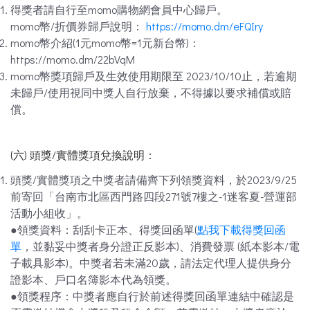
得獎者請自行至momo購物網會員中心歸戶。
momo幣/折價券歸戶說明：
https://momo.dm/eFQIry
momo幣介紹(1元momo幣=1元新台幣)：
https://momo.dm/22bVqM
momo幣獎項歸戶及生效使用期限至 2023/10/10止，若逾期
未歸戶/使用視同中獎人自行放棄，不得據以要求補償或賠
償。
(六) 頭獎/實體獎項兌換說明：
頭獎/實體獎項之中獎者請備齊下列領獎資料，於2023/9/25
前寄回「台南市北區西門路四段271號7樓之-1迷客夏-營運部
活動小組收」。
●領獎資料：刮刮卡正本、得獎回函單(
點我下載得獎回函
單
，並黏妥中獎者身分證正反影本)、消費發票 (紙本影本/電
子載具影本)。中獎者若未滿20歲，請法定代理人提供身分
證影本、戶口名簿影本代為領獎。
●領獎程序：中獎者應自行於前述得獎回函單連結中確認是