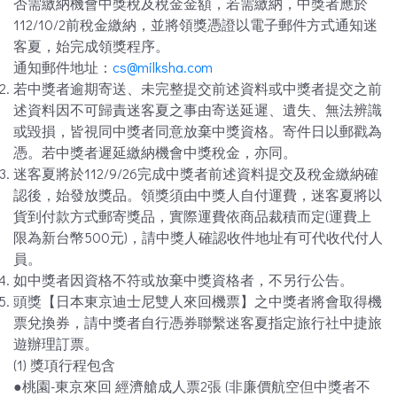
否需繳納機會中獎稅及稅金金額，若需繳納，中獎者應於
112/10/2前稅金繳納，並將領獎憑證以電子郵件方式通知迷
客夏，始完成領獎程序。
通知郵件地址：
cs@milksha.com
若中獎者逾期寄送、未完整提交前述資料或中獎者提交之前
述資料因不可歸責迷客夏之事由寄送延遲、遺失、無法辨識
或毀損，皆視同中獎者同意放棄中獎資格。寄件日以郵戳為
憑。若中獎者遲延繳納機會中獎稅金，亦同。
迷客夏將於112/9/26完成中獎者前述資料提交及稅金繳納確
認後，始發放獎品。領獎須由中獎人自付運費，迷客夏將以
貨到付款方式郵寄獎品，實際運費依商品裁積而定(運費上
限為新台幣500元)，請中獎人確認收件地址有可代收代付人
員。
如中獎者因資格不符或放棄中獎資格者，不另行公告。
頭獎【日本東京迪士尼雙人來回機票】之中獎者將會取得機
票兌換券，請中獎者自行憑券聯繫迷客夏指定旅行社中捷旅
遊辦理訂票。
(1) 獎項行程包含
●桃園-東京來回 經濟艙成人票2張 (非廉價航空但中獎者不