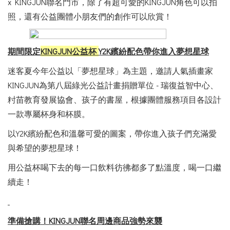
x KINGJUN
聯名門市，除了有超可愛的
KINGJUN
角色可以拍
照，還有公益團體小朋友們的創作可以欣賞！
期間限定
KINGJUN公益杯
Y2K
繽紛配色帶你進入夢想星球
迷客夏今年公益以「夢想星球」為主題，邀請人氣插畫家
KINGJUN為第八屆綠光公益計畫捐贈單位 - 瑞復益智中心、
籿苗教育發展協會、孩子的書屋，根據團體服務項目各設計
一款專屬杯身和杯膜。
以Y2K繽紛配色和溫馨可愛的圖案，帶你進入孩子們充滿愛
與希望的夢想星球！
用公益杯喝下去的每一口飲料彷彿都多了點溫度，喝一口繼
續走！
準備搶購！KINGJUN聯名周邊商品強勢來襲