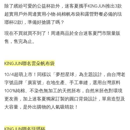
除了繽紛可愛的公益杯款外，迷客夏攜手KINGJUN推出3款
超實用戶外周邊實用小物-純棉帆布袋和露營野餐必備的琺
瑯杯(2款)，準備好搶購了嗎？
現在不買就買不到了！周邊商品於全台迷客夏門市限量販
售，售完為止。
KINGJUN聯名雲朵帆布袋
10/4超萌上市！同樣以「夢想星球」為主題設計，由台灣老
字號品牌「廣富號」在地生產、手工車縫，選用台灣原料
100%純棉、不染色無加工的天然胚布，自然米胚色對環境
更友善，加上迷客夏獨家訂製的圓口背袋設計，單肩造型及
大容量，是外出購物的人氣吸睛款！
KINGJUN聯名琺瑯杯