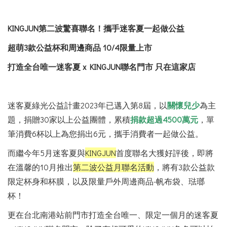
KINGJUN
第二波驚喜聯名
！攜手迷客夏一起做公益
超萌3款公益杯和周邊商品 10/4限量上市
打造全台唯一迷客夏 x KINGJUN聯名門市 只在這家店
迷客夏綠光公益計畫
2023
年已邁入第
8
屆，以
關懷兒少
為主
題，捐贈
30
家以上公益團體，累積
捐款超過
4500
萬元
，單
筆消費
6
杯以上為您捐出
6
元，攜手消費者一起做公益。
而繼今年
5
月迷客夏與
KINGJUN
首度聯名大獲好評後，即將
在溫馨的
10
月推出
第二波公益月聯名活動
，將有
3
款公益款
限定杯身和杯膜，以及限量戶外周邊商品
-
帆布袋、琺瑯
杯！
更在台北南港站前門市打造全台唯一、限定一個月的迷客夏