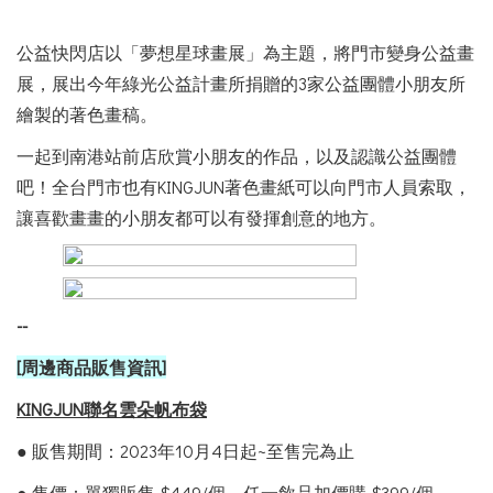
公益快閃店以「夢想星球畫展」為主題，將門市變身公益畫
展，展出今年綠光公益計畫所捐贈的3家公益團體小朋友所
繪製的著色畫稿。
一起到南港站前店欣賞小朋友的作品，以及認識公益團體
吧！全台門市也有KINGJUN著色畫紙可以向門市人員索取，
讓喜歡畫畫的小朋友都可以有發揮創意的地方。
--
[
周邊商品販售資訊]
KINGJUN
聯名雲朵帆布袋
● 販售期間：2023年10月4日起~至售完為止
● 售價：單獨販售 $449/個、任一飲品加價購 $399/個