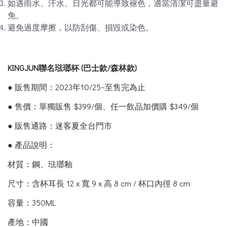
如遇雨水、汗水、日光都可能導致褪色，適當清潔可盡量避
免。
避免過度摩擦，以防刮傷、損毀或染色。
KINGJUN
聯名琺瑯杯 (巴士款/森林款)
● 販售期間：2023年10/25~至售完為止
● 售價：單獨販售 $399/個、任一飲品加價購 $349/個
● 販售通路：迷客夏全台門市
● 產品說明：
材質：鋼、琺瑯釉
尺寸：含杯耳長 12 x 寬 9 x 高 8 cm / 杯口內徑 8 cm
容量：350ML
產地：中國