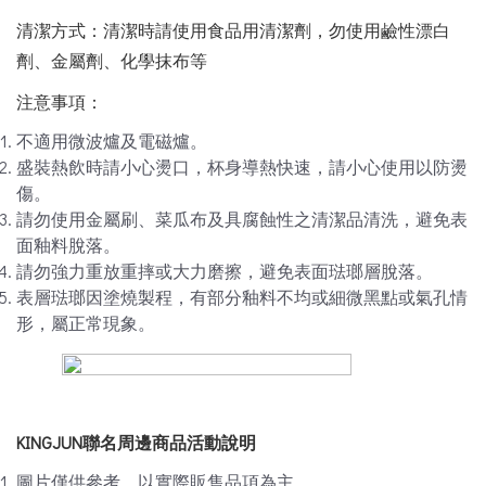
清潔方式：清潔時請使用食品用清潔劑，勿使用鹼性漂白
劑、金屬劑、化學抹布等
注意事項：
不適用微波爐及電磁爐。
盛裝熱飲時請小心燙口，杯身導熱快速，請小心使用以防燙
傷。
請勿使用金屬刷、菜瓜布及具腐蝕性之清潔品清洗，避免表
面釉料脫落。
請勿強力重放重摔或大力磨擦，避免表面琺瑯層脫落。
表層琺瑯因塗燒製程，有部分釉料不均或細微黑點或氣孔情
形，屬正常現象。
KINGJUN
聯名周邊商品活動說明
圖片僅供參考，以實際販售品項為主。