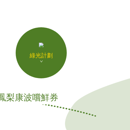
綠光計劃
0元鳳梨康波嚐鮮券