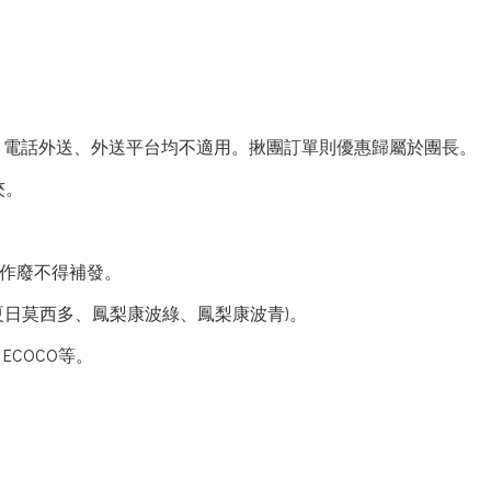
費、電話外送、外送平台均不適用。揪團訂單則優惠歸屬於團長。
夾。
7，逾期作廢不得補發。
(夏日莫西多、鳳梨康波綠、鳳梨康波青)。
ECOCO等。