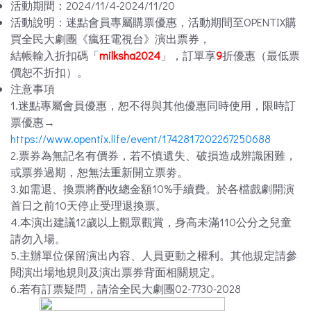
活動期間：2024/11/4-2024/11/20
活動說明：迷點會員專屬購票優惠，活動期間至OPENTIX購
買全民大劇團《瘋狂電視台》演出票券，
結帳輸入折扣碼「
milksha2024
」，訂單享
9
折優惠（最低票
價恕不折扣）。
注意事項
1.迷點專屬會員優惠，恕不得與其他優惠同時使用，限時訂
票優惠→
https://www.opentix.life/event/1742817202267250688
2.票券為無記名有價券，若不慎遺失、破損造成辨識困難，
或票券過期，恕無法重新開立票劵。
3.如需退、換票將酌收總金額10%手續費。於各檔戲劇開演
首日之前10天停止受理退換票。
4.本演出建議12歲以上觀眾觀賞，身高未滿110公分之兒童
請勿入場。
5.主辦單位保留演出內容、人員更動之權利。其他規定請參
閱演出場地規則及演出票券背面相關規定。
6.若有訂票疑問，請洽全民大劇團02-7730-2028