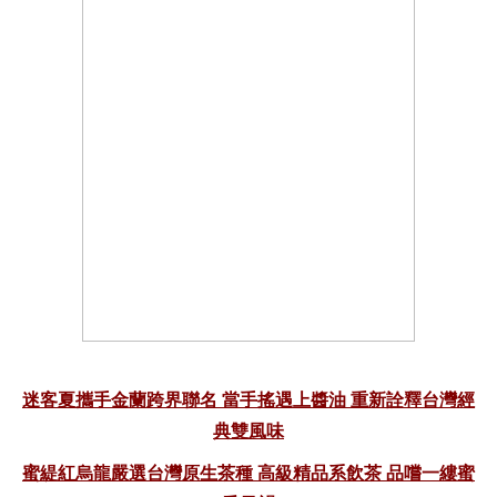
迷客夏攜手金蘭跨界聯名 當手搖遇上醬油 重新詮釋台灣經
典雙風味
蜜緹紅烏龍嚴選台灣原生茶種 高級精品系飲茶 品嚐一縷蜜