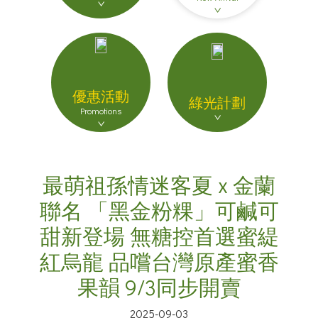
優惠活動
綠光計劃
Promotions
最萌祖孫情迷客夏 x 金蘭
聯名 「黑金粉粿」可鹹可
甜新登場 無糖控首選蜜緹
紅烏龍 品嚐台灣原產蜜香
果韻 9/3同步開賣
2025-09-03