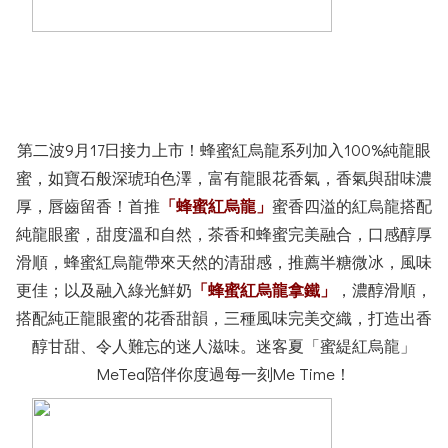
第二波9月17日接力上市！蜂蜜紅烏龍系列加入100%純龍眼
蜜，如寶石般深琥珀色澤，富有龍眼花香氣，香氣與甜味濃
厚，唇齒留香！首推
「蜂蜜紅烏龍」
蜜香四溢的紅烏龍搭配
純龍眼蜜，甜度溫和自然，茶香和蜂蜜完美融合，口感醇厚
滑順，蜂蜜紅烏龍帶來天然的清甜感，推薦半糖微冰，風味
更佳；以及融入綠光鮮奶
「蜂蜜紅烏龍拿鐵」
，濃醇滑順，
搭配純正龍眼蜜的花香甜韻，三種風味完美交織，打造出香
醇甘甜、令人難忘的迷人滋味。迷客夏「蜜緹紅烏龍」
MeTea陪伴你度過每一刻Me Time！