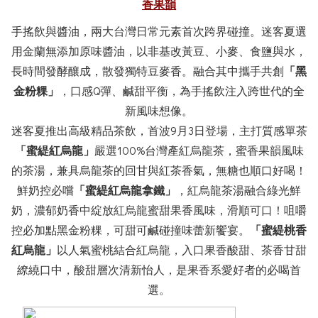
香果韻
手搖飲與醬油，兩大台灣日常元素首次跨界碰撞。迷客夏選
用金蘭無添加原味醬油，以非基改黃豆、小麥、食鹽與水，
長時間發酵釀成，散發獨特豆麥香。融合其中攜手共創
「黑
金粉粿」
，口感Q彈、鹹甜平衡，為手搖飲注入跨世代的全
新風味想像。
迷客夏推出高級精品茶飲，首波9月3日登場，主打質感單茶
「蜜緹紅烏龍」
嚴選100%台灣產紅烏龍茶，蜜香果韻風味
的茶湯，兼具烏龍茶的回甘與紅茶香氣，無糖也順口好喝！
鮮奶控必嚐
「蜜緹紅烏龍拿鐵」
，紅烏龍茶湯融合綠光鮮
奶，濃郁奶香中綻放紅烏龍蜜甜果香風味，滑順可口！咀嚼
控必加點黑金粉粿，可甜可鹹碰撞味蕾新饗宴。
「蜜緹桃香
紅烏龍」
以人氣蜜桃結合紅烏龍，入口果香酸甜、茶香甘甜
繚繞口中，酸甜層次清新怡人，是果香系愛好者的必喝首
選。