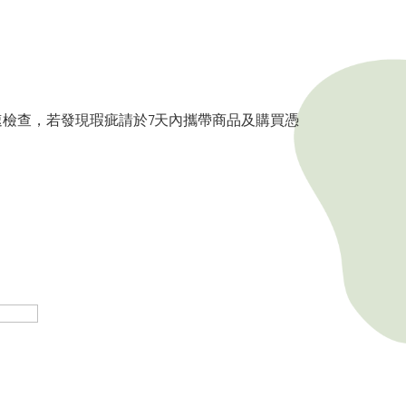
速檢查，若發現瑕疵請於7天內攜帶商品及購買憑