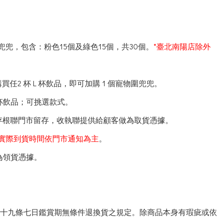
兜兜，包含：粉色15個及綠色15個，共30個。
*臺北南陽店除外
任2 杯 L 杯飲品，即可加購 1 個寵物圍兜兜。
L 杯飲品；可挑選款式。
，存根聯門市留存，收執聯提供給顧客做為取貨憑據。
)，實際到貨時間依門市通知為主
。
為領貨憑據。
第十九條七日鑑賞期無條件退換貨之規定。除商品本身有瑕疵或