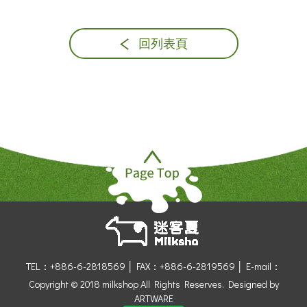
回列表頁
TEL：+886-6-2818569 │
FAX：+886-6-2819569 │
E-mail：
Copyright © 2018 milkshop All Rights Reserves.
Designed by
ARTWARE