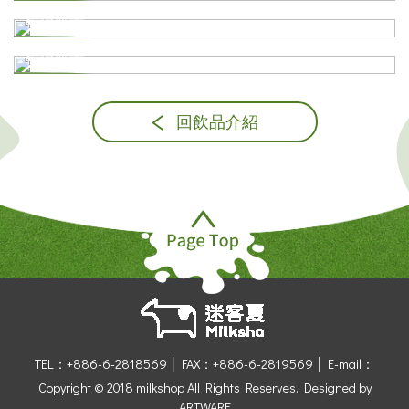
檢驗報告
其他
檢驗報告
回飲品介紹
TEL：+886-6-2818569 │
FAX：+886-6-2819569 │
E-mail：
Copyright © 2018 milkshop All Rights Reserves.
Designed by
ARTWARE